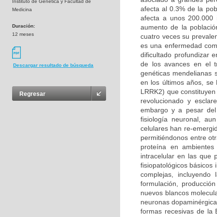
Instituto de Genética y Facultad de
afecta al 0.3% de la po
Medicina
afecta a unos 200.000 
Duración:
aumento de la població
12 meses
cuatro veces su prevalen
es una enfermedad compl
dificultado profundizar
de los avances en el t
Descargar resultado de búsqueda
genéticas mendelianas s
en los últimos años, se
LRRK2) que constituyen 
Regresar
revolucionado y esclar
embargo y a pesar del 
fisiología neuronal, a
celulares han re-emergi
permitiéndonos entre otr
proteína en ambientes 
intracelular en las qu
fisiopatológicos básicos
complejas, incluyendo
formulación, producción
nuevos blancos molecula
neuronas dopaminérgicas
formas recesivas de la 