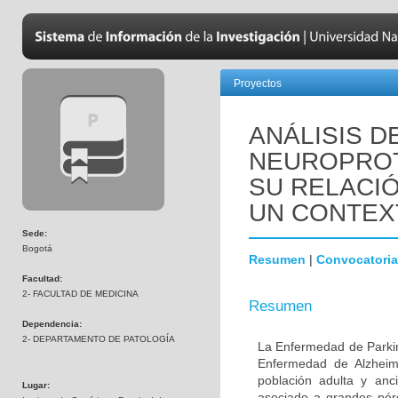
Proyectos
ANÁLISIS D
NEUROPROT
SU RELACIÓ
UN CONTEX
Sede:
Bogotá
Resumen
|
Convocatoria
Facultad:
2- FACULTAD DE MEDICINA
Resumen
Dependencia:
2- DEPARTAMENTO DE PATOLOGÍA
La Enfermedad de Parki
Enfermedad de Alzheime
población adulta y anc
Lugar:
asociado a grandes pér