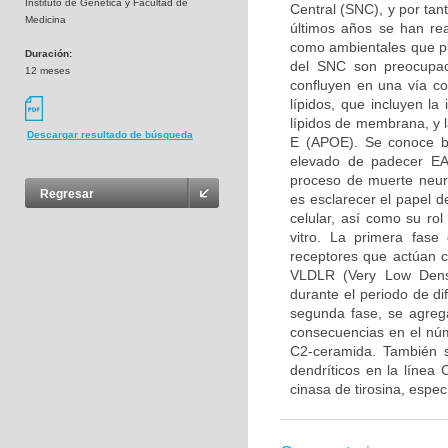
Instituto de Genetica y Facultad de
Central (SNC), y por tan
Medicina
últimos años se han rea
como ambientales que pue
Duración:
del SNC son preocupaci
12 meses
confluyen en una vía c
lípidos, que incluyen l
lípidos de membrana, y l
Descargar resultado de búsqueda
E (APOE). Se conoce b
elevado de padecer EA,
proceso de muerte neuro
Regresar
es esclarecer el papel 
celular, así como su ro
vitro. La primera fase
receptores que actúan 
VLDLR (Very Low Densi
durante el periodo de di
segunda fase, se agreg
consecuencias en el núm
C2-ceramida. También s
dendríticos en la línea
cinasa de tirosina, espe