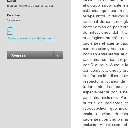
Lugar:
etiológico importante e
Instituto Nacional de Cancerología
cutáneas que son resu
Duración:
terapéuticos invasivos 
12 meses
nacional de cancerologí
bacteriemias en pacient
de infecciones del IN
oncológicos sufrirán de
Descargar resultado de búsqueda
pacientes el agente caus
complicación y hasta un 
podrían enfrentarse al 
Regresar
pacientes con cáncer po
por S. aureus. Aunque la
con complicaciones y pro
la información disponib
respecto a cuáles de e
tratamiento. Los pocos
especialmente por la he
pacientes incluidos. Par
aureus en pacientes co
retrospectiva, que incl
instituto nacional de ca
pacientes con uno o más
inclusión y exclusión del