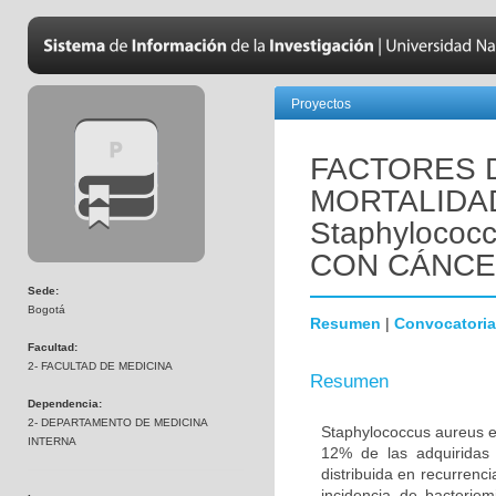
Proyectos
FACTORES 
MORTALIDA
Staphylococ
CON CÁNC
Sede:
Bogotá
Resumen
|
Convocatoria
Facultad:
2- FACULTAD DE MEDICINA
Resumen
Dependencia:
2- DEPARTAMENTO DE MEDICINA
Staphylococcus aureus e
INTERNA
12% de las adquiridas
distribuida en recurrenc
incidencia de bacterie