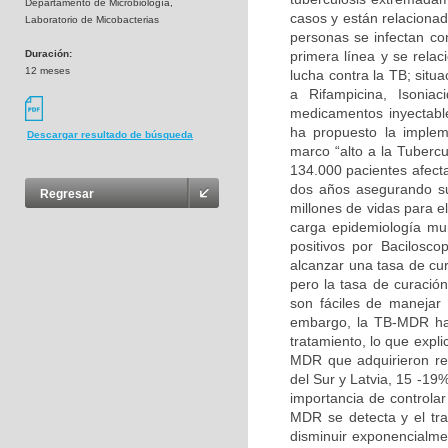
Departamento de Microbiología,
casos y están relaciona
Laboratorio de Micobacterias
personas se infectan co
Duración:
primera línea y se rela
12 meses
lucha contra la TB; situ
a Rifampicina, Isonia
medicamentos inyectabl
ha propuesto la implem
Descargar resultado de búsqueda
marco “alto a la Tubercu
134.000 pacientes afect
dos años asegurando su 
Regresar
millones de vidas para e
carga epidemiología mun
positivos por Bacilosc
alcanzar una tasa de cu
pero la tasa de curació
son fáciles de manejar 
embargo, la TB-MDR ha 
tratamiento, lo que expl
MDR que adquirieron re
del Sur y Latvia, 15 -19
importancia de controla
MDR se detecta y el tr
disminuir exponencialme