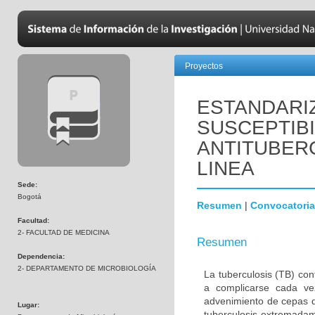
Proyectos
ESTANDARIZ
SUSCEPTIB
ANTITUBER
LINEA
Sede:
Bogotá
Resumen
|
Convocatoria
Facultad:
2- FACULTAD DE MEDICINA
Resumen
Dependencia:
2- DEPARTAMENTO DE MICROBIOLOGÍA
La tuberculosis (TB) co
a complicarse cada ve
advenimiento de cepas d
Lugar:
tuberculosis extremada