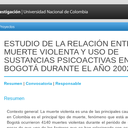
Proyectos
ESTUDIO DE LA RELACIÓN EN
MUERTE VIOLENTA Y USO DE
SUSTANCIAS PSICOACTIVAS E
BOGOTÁ DURANTE EL AÑO 200
Resumen
|
Convocatoria
|
Responsable
Resumen
Contexto general: La muerte violenta es una de las principales ca
en Colombia es el principal tipo de muerte, fenómeno que está 
Bogotá ocurrieron 4140 muertes violentas durante el periódo de
pesar de que uno de los factores que se han relacionado con es