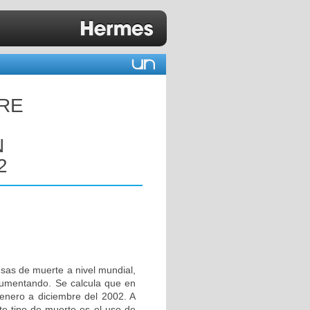
TRE
N
2
usas de muerte a nivel mundial,
aumentando. Se calcula que en
 enero a diciembre del 2002. A
te tipo de muerte es el uso de