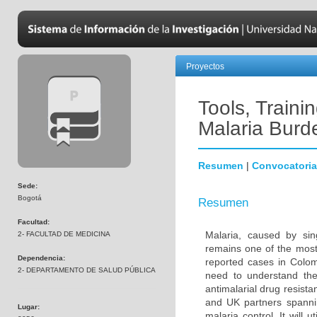
Proyectos
Tools, Train
Malaria Burd
Resumen
|
Convocatoria
Sede:
Bogotá
Resumen
Facultad:
Malaria, caused by sin
2- FACULTAD DE MEDICINA
remains one of the most 
Dependencia:
reported cases in Colom
2- DEPARTAMENTO DE SALUD PÚBLICA
need to understand the
antimalarial drug resist
and UK partners spanni
Lugar:
malaria control. It will 