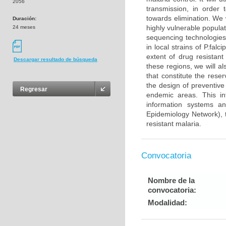
2056
transmission, in order
towards elimination. We
Duración:
highly vulnerable popula
24 meses
sequencing technologies w
in local strains of P.fal
extent of drug resistant
Descargar resultado de búsqueda
these regions, we will a
that constitute the reser
the design of preventive
Regresar
endemic areas. This in
information systems a
Epidemiology Network), t
resistant malaria.
Convocatoria
Nombre de la
convocatoria:
Modalidad: