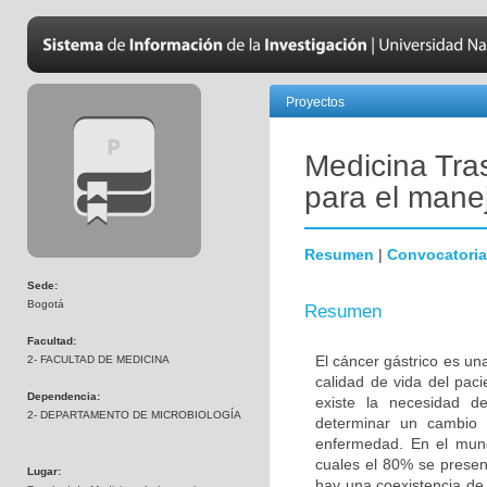
Proyectos
Medicina Tra
para el manej
Resumen
|
Convocatoria
Sede:
Bogotá
Resumen
Facultad:
El cáncer gástrico es un
2- FACULTAD DE MEDICINA
calidad de vida del pac
Dependencia:
existe la necesidad d
2- DEPARTAMENTO DE MICROBIOLOGÍA
determinar un cambio 
enfermedad. En el mun
cuales el 80% se presen
Lugar:
hay una coexistencia de