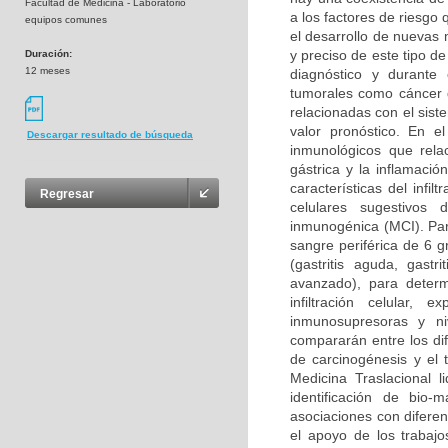
Facultad de Medicina - Laboratorio
a los factores de riesgo
equipos comunes
el desarrollo de nuevas
y preciso de este tipo d
Duración:
12 meses
diagnóstico y durante
tumorales como cáncer d
relacionadas con el sis
valor pronóstico. En e
Descargar resultado de búsqueda
inmunológicos que rela
gástrica y la inflamació
características del infi
Regresar
celulares sugestivos 
inmunogénica (MCI). Para
sangre periférica de 6 g
(gastritis aguda, gastri
avanzado), para determ
infiltración celular,
inmunosupresoras y ni
compararán entre los dif
de carcinogénesis y el 
Medicina Traslacional l
identificación de bio-
asociaciones con difere
el apoyo de los trabajo