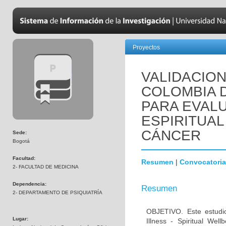
Proyectos
VALIDACION
COLOMBIA D
PARA EVAL
ESPIRITUAL
CÁNCER
Sede:
Bogotá
Facultad:
Resumen
|
Convocatoria
2- FACULTAD DE MEDICINA
Dependencia:
Resumen
2- DEPARTAMENTO DE PSIQUIATRÍA
OBJETIVO. Este estudio
Lugar:
Illness - Spiritual Wel