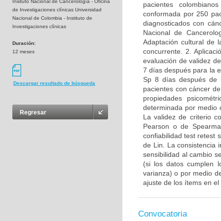
Insituto Nacional de Cancerología - Oficina
pacientes colombian
de Investigaciones clínicas Universidad
conformada por 250 pac
Nacional de Colombia - Instituto de
diagnosticados con cánc
Investigaciones clínicas
Nacional de Cancerolo
Adaptación cultural de 
Duración:
concurrente. 2. Aplica
12 meses
evaluación de validez de
7 días después para la ev
Sp 8 días después de l
Descargar resultado de búsqueda
pacientes con cáncer de 
propiedades psicométr
determinada por medio de
Regresar
La validez de criterio 
Pearson o de Spearman
confiabilidad test retes
de Lin. La consistencia 
sensibilidad al cambio 
(si los datos cumplen 
varianza) o por medio de
ajuste de los ítems en e
Convocatoria