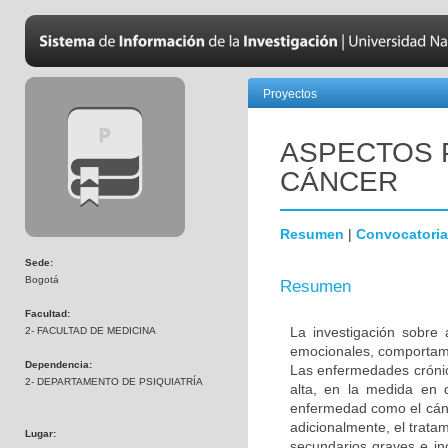
Proyectos
ASPECTOS 
CÁNCER
Resumen
|
Convocatoria
Sede:
Bogotá
Resumen
Facultad:
La investigación sobre 
2- FACULTAD DE MEDICINA
emocionales, comportame
Dependencia:
Las enfermedades crónic
2- DEPARTAMENTO DE PSIQUIATRÍA
alta, en la medida en 
enfermedad como el cánc
adicionalmente, el trata
Lugar:
secundarios graves e in