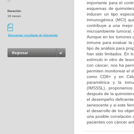
---
importante para el contr
esquemas de quimiotera
Duración:
inducen un tipo especi
18 meses
inmunogénica (MCI) que
contribuye a una mejor 
microambiente tumoral, 
Descargar resultado de búsqueda
Aunque en los tumores de
inmune para evaluar la 
tipo de análisis para pr
Regresar
han sido limitados. En t
estímulo in vitro de le
con cáncer, nos ha perm
permiten monitorear el 
como CD8+ y en Célula
paramétrica y la inmu
(IMSSSL), proponemos 
después de la quimioter
el desempeño deficiente 
senescente y si este fen
el desarrollo de los obje
una posible correlación
pacientes con cáncer an