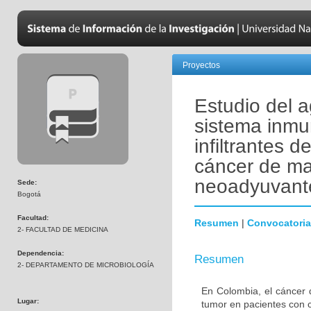
Proyectos
Estudio del a
sistema inmu
infiltrantes 
cáncer de ma
neoadyuvant
Sede:
Bogotá
Facultad:
Resumen
|
Convocatoria
2- FACULTAD DE MEDICINA
Dependencia:
Resumen
2- DEPARTAMENTO DE MICROBIOLOGÍA
En Colombia, el cáncer 
Lugar:
tumor en pacientes con 