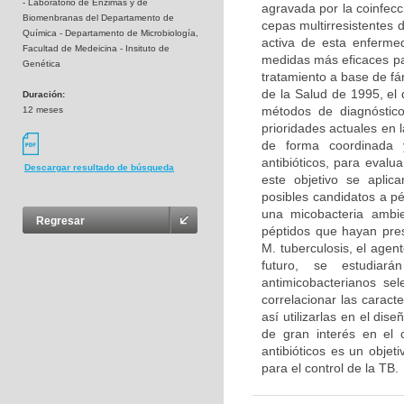
- Laboratorio de Enzimas y de
agravada por la coinfecc
Biomenbranas del Departamento de
cepas multirresistentes 
Química - Departamento de Microbiología,
activa de esta enferme
Facultad de Medeicina - Insituto de
medidas más eficaces par
Genética
tratamiento a base de f
de la Salud de 1995, el
Duración:
métodos de diagnóstic
12 meses
prioridades actuales en 
de forma coordinada y 
antibióticos, para evalu
Descargar resultado de búsqueda
este objetivo se aplic
posibles candidatos a p
una micobacteria ambie
Regresar
péptidos que hayan pre
M. tuberculosis, el age
futuro, se estudiarán
antimicobacterianos sel
correlacionar las caract
así utilizarlas en el dis
de gran interés en el 
antibióticos es un objet
para el control de la TB.