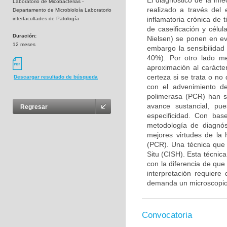
El diagnóstico de la inf
Laboratorio de Micobacterias -
realizado a través del 
Departamento de Microbioloía Laboratorio
inflamatoria crónica de
interfacultades de Patología
de caseificación y célu
Duración:
Nielsen) se ponen en evi
12 meses
embargo la sensibilidad 
40%). Por otro lado me
aproximación al carácte
certeza si se trata o no
Descargar resultado de búsqueda
con el advenimiento de
polimerasa (PCR) han si
avance sustancial, pu
Regresar
especificidad. Con bas
metodología de diagnós
mejores virtudes de la 
(PCR). Una técnica que 
Situ (CISH). Esta técnica
con la diferencia de qu
interpretación requiere
demanda un microscopio 
Convocatoria