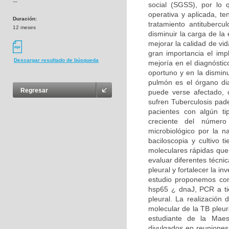
---
social (SGSS), por lo 
operativa y aplicada, t
Duración:
tratamiento antituberc
12 meses
disminuir la carga de la
mejorar la calidad de vid
gran importancia el imp
Descargar resultado de búsqueda
mejoría en el diagnóstic
oportuno y en la dismin
pulmón es el órgano dia
Regresar
puede verse afectado,
sufren Tuberculosis pad
pacientes con algún t
creciente del número 
microbiológico por la 
baciloscopia y cultivo 
moleculares rápidas que 
evaluar diferentes técni
pleural y fortalecer la in
estudio proponemos com
hsp65 ¿ dnaJ, PCR a ti
pleural. La realización 
molecular de la TB pleur
estudiante de la Maest
divulgados en reuniones