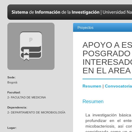
Proyectos
APOYO A ES
POSGRADO 
INTERESADO
EN EL AREA
Sede:
Bogotá
Resumen
|
Convocatoria
Facultad:
2- FACULTAD DE MEDICINA
Resumen
Dependencia:
2- DEPARTAMENTO DE MICROBIOLOGÍA
La investigación básic
profundizar en el ent
micobacteriosis, así co
Lugar:
considerada como un pr