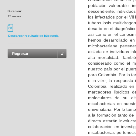
---
población vulnerable: i
descendiente, individuo
Duración:
15 meses
los infectados por el V
tuberculosis multidrogo
desafío en el diagnóstic
así como en el conocimi
Descargar resultado de búsqueda
hemos desarrollado en 
micobacteriana perten
aislada de individuos i
Regresar
alta mortalidad. Tambi
considerado como el má
nuestro país por el puer
para Colombia. Por lo tan
e in-vitro, la respuest
Colombia, realizado en
marcadores lipídicos d
moleculares de su alt
micobacterias en nuestr
universitaria. Por lo tant
a la formación tanto de
directa estarán involuc
colaboración en investig
micobacterias perteneci