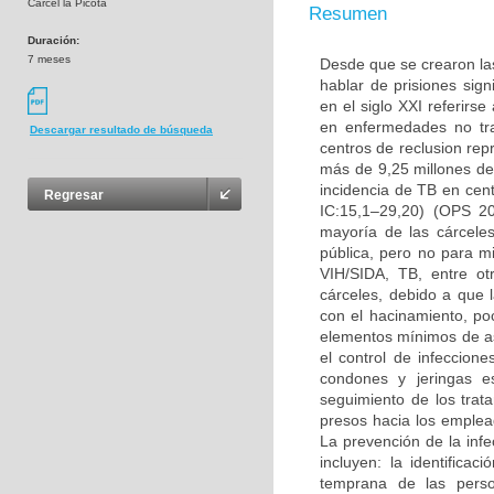
Cárcel la Picota
Resumen
Duración:
7 meses
Desde que se crearon las
hablar de prisiones sig
en el siglo XXI referirs
en enfermedades no tran
Descargar resultado de búsqueda
centros de reclusion re
más de 9,25 millones de
incidencia de TB en cen
Regresar
IC:15,1–29,20) (OPS 20
mayoría de las cárcele
pública, pero no para m
VIH/SIDA, TB, entre o
cárceles, debido a que 
con el hacinamiento, poc
elementos mínimos de as
el control de infeccion
condones y jeringas es
seguimiento de los trat
presos hacia los empleado
La prevención de la infe
incluyen: la identifica
temprana de las person