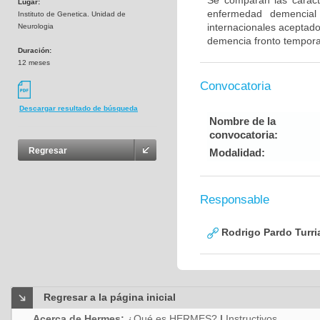
Se comparan las caracte
Lugar:
enfermedad demencial 
Instituto de Genetica. Unidad de
internacionales aceptad
Neurologia
demencia fronto tempora
Duración:
12 meses
Convocatoria
Descargar resultado de búsqueda
Nombre de la
convocatoria:
Regresar
Modalidad:
Responsable
Rodrigo Pardo Turri
Regresar a la página inicial
Acerca de Hermes:
¿Qué es HERMES?
|
Instructivos