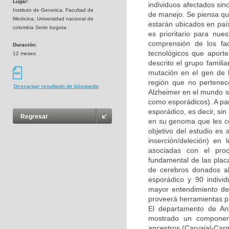
Lugar:
individuos afectados sino
Instituto de Genetica, Facultad de
de manejo. Se piensa qu
Medicina, Universidad nacional de
estarán ubicados en paí
colombia Sede bogota
es prioritario para nue
comprensión de los fa
Duración:
tecnológicos que aporte
12 meses
descrito el grupo fami
mutación en el gen de 
región que no pertenec
Descargar resultado de búsqueda
Alzheimer en el mundo so
como esporádicos). A par
esporádico, es decir, si
Regresar
en su genoma que les con
objetivo del estudio es
inserción/deleción) e
asociadas con el proc
fundamental de las plac
de cerebros donados a
esporádico y 90 individ
mayor entendimiento de
proveerá herramientas p
El departamento de Ant
mostrado un component
ancestros (Carvajal-Car