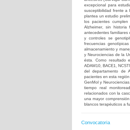
excepcional para estudi
susceptibilidad frente 
plantea un estudio prelim
los pacientes cumplen
Alzheimer, sin histori
antecedentes familiares 
y controles se genotip
frecuencias genotípica
almacenamiento y manejo
y Neurociencias de la Un
ésta. Como resultado e
ADAM10, BACE1, NCSTN y
del departamento de An
pacientes en esta regió
GenMol y Neurociencias.
tiempo real monitore
relacionados con la casc
una mayor comprensión d
blancos terapéuticos a fu
Convocatoria