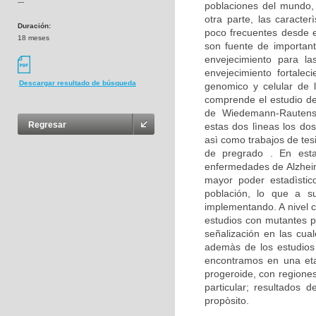
---
poblaciones del mundo,
otra parte, las caracte
Duración:
poco frecuentes desde e
18 meses
son fuente de important
envejecimiento para la
envejecimiento fortalec
Descargar resultado de búsqueda
genomico y celular de 
comprende el estudio d
de Wiedemann-Rautenst
Regresar
estas dos lìneas los dos
asì como trabajos de tes
de pregrado . En est
enfermedades de Alzheim
mayor poder estadìstico
población, lo que a su
implementando. A nivel c
estudios con mutantes p
señalización en las cua
ademàs de los estudios 
encontramos en una eta
progeroide, con regione
particular; resultados
propòsito.