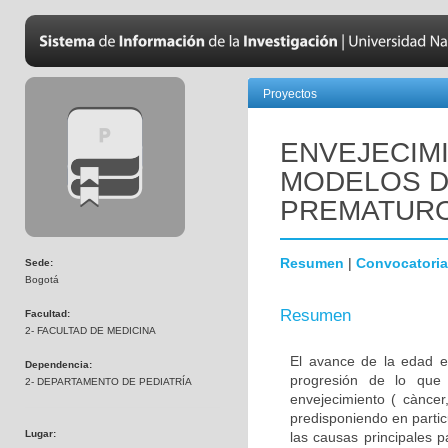
Proyectos
ENVEJECIM
MODELOS D
PREMATUR
Resumen
|
Convocatoria
Sede:
Bogotá
Resumen
Facultad:
2- FACULTAD DE MEDICINA
El avance de la edad e
Dependencia:
progresión de lo que
2- DEPARTAMENTO DE PEDIATRÍA
envejecimiento ( càncer,
predisponiendo en parti
Lugar:
las causas principales 