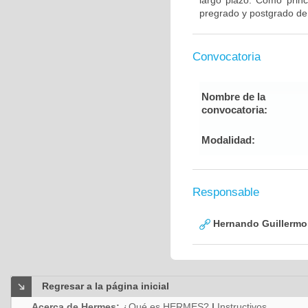
largo plazo. Como princ
pregrado y postgrado de
Convocatoria
Nombre de la
convocatoria:
Modalidad:
Responsable
Hernando Guillermo 
Regresar a la página inicial
Acerca de Hermes:
¿Qué es HERMES?
|
Instructivos