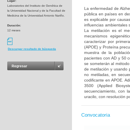
Lugar:
Laboratorios del Instituto de Genética de
La enfermedad de Alzhei
la Universidad Nacional y de la Facultad de
pública en países en de
Medicina de la Universidad Antonio Nariño.
es explicable por causa
influencias ambientales
Duración:
La metilación es el me
12 meses
mecanismos epigenétic
caracterizar por primer
(APOE) y Proteína precu
Descargar resultado de búsqueda
muestra de la poblaci
pacientes con AD y 50 c
se someterán al método 
Regresar
de metilación y usando p
no metiladas, en secu
codificante en APOE. Ad
3500 (Applied Biosys
secuenciamiento, con la
uracilo, con resolución p
Convocatoria