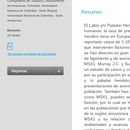
Corregimiento de Tarapacá, Departamento
de Amazonas, Colombia. Universidad
Nacional de Colombia - Sede Bogotá.
Resumen
Universidad Nacional de Colombia - Sede
Amazonas
El Labio y/o Paladar He
humanos, la tasa de pre
Duración:
18 meses
nacidos vivos en Europa
reportado casos de 1:10
que intervienen factore
se han descrito un gran
Descargar resultado de búsqueda
de ligamiento y de asoc
MSX1. Murray J.C. y Suzu
un estudio de casos y c
Regresar
por su participación en a
y /o paladar hendido
presentaciones de anorm
población. También han r
como MSX1, pueden ser 
función, por lo cual se 
en las poblaciones que h
de la región amazónica 
MSX1 y su relación co
ambientales y avanzar