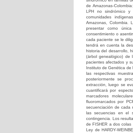
sindrómico en familias 
de Amazonas-Colombia: 
LPH no sindrómico y s
comunidades indígena
Amazonas, Colombia. La
presentar como única
consentimiento o asenti
cada paciente se le dilig
tendrá en cuenta la des
historia del desarrollo, 
(árbol genealógico) de 
pacientes afectados y su
Instituto de Genética de
las respectivas muestr
posteriormente se pro
extracción, luego se ev
cuantificará por espec
marcadores molecular
fluoromarcados por PCR
secuenciación de cada 
las secuencias en el 
contingencia. Los result
de FISHER a dos colas r
Ley de HARDY-WEINBERG