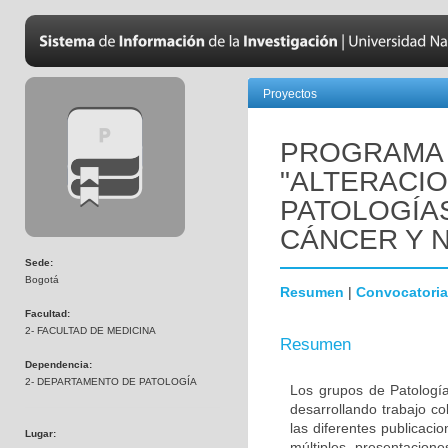
Proyectos
PROGRAMA 
"ALTERACI
PATOLOGÍA
CÁNCER Y 
Sede:
Bogotá
Resumen
|
Convocatoria
Facultad:
2- FACULTAD DE MEDICINA
Resumen
Dependencia:
2- DEPARTAMENTO DE PATOLOGÍA
Los grupos de Patología
desarrollando trabajo c
las diferentes publicaci
Lugar:
múltiples presentacion