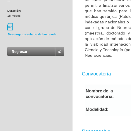
---
permitirá finalizar var
que han servido para l
Duración:
18 meses
médico-quirúrjica (Pato
indexadas nacionales o i
con el grupo de Neuroc
(maestría, doctorado y
Descargar resultado de búsqueda
aplicación de métodos de
la visibilidad internaci
Ciencia y Tecnología (pa
Regresar
Neurociencias.
Convocatoria
Nombre de la
convocatoria:
Modalidad: