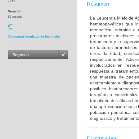
2062
Resumen
Duración:
36 meses
La Leucemia Mieloide Ag
hematopoyéticas que inv
monocítica, eritroide o
precursores mieloides s
Descargar resultado de búsqueda
tratamiento y la superv
de factores pronósticos
otros: la edad, condici
Regresar
respectivamente. Adici
involucrados en respue
respuesta al tratamiento
una muestra de pacient
acercamiento al diagnóst
posibles biomarcadore
terapéutico individuali
trasplante de células h
una aproximación hacia 
población pedíatrica co
diagnóstico y tratamient
Convocatoria