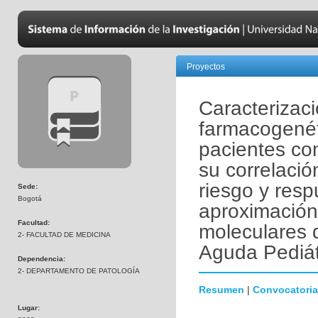
Proyectos
Caracterizaci
farmacogenét
pacientes co
su correlación
riesgo y resp
Sede:
Bogotá
aproximación
Facultad:
moleculares 
2- FACULTAD DE MEDICINA
Aguda Pediát
Dependencia:
2- DEPARTAMENTO DE PATOLOGÍA
Resumen
|
Convocatoria
Lugar: