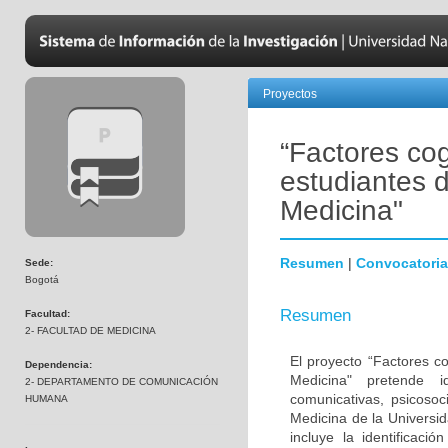
Proyectos
“Factores cog
estudiantes 
Medicina"
Resumen
|
Convocatoria
Sede:
Bogotá
Resumen
Facultad:
2- FACULTAD DE MEDICINA
El proyecto “Factores c
Dependencia:
Medicina" pretende id
2- DEPARTAMENTO DE COMUNICACIÓN
comunicativas, psicoso
HUMANA
Medicina de la Universi
incluye la identificaci