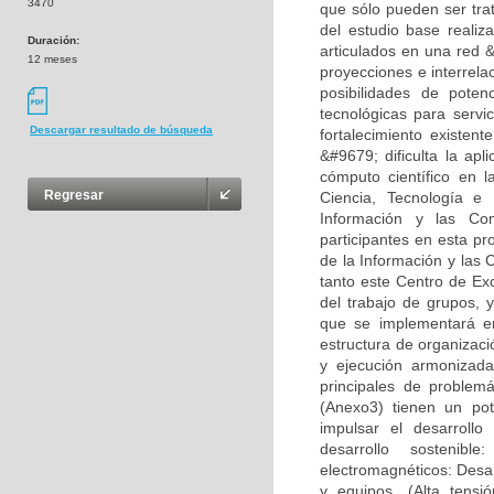
3470
que sólo pueden ser tr
del estudio base realiz
Duración:
articulados en una red &
12 meses
proyecciones e interrela
posibilidades de pote
tecnológicas para servi
Descargar resultado de búsqueda
fortalecimiento existen
&#9679; dificulta la apl
cómputo científico en 
Regresar
Ciencia, Tecnología e 
Información y las Co
participantes en esta p
de la Información y las
tanto este Centro de Ex
del trabajo de grupos, 
que se implementará en
estructura de organizac
y ejecución armonizad
principales de problem
(Anexo3) tienen un pot
impulsar el desarrollo
desarrollo sostenib
electromagnéticos: Desar
y equipos. (Alta tensi