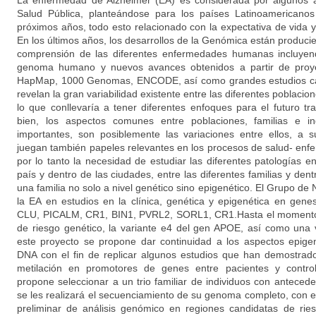
La enfermedad de Alzheimer (EA) es considerada por algunos
Salud Pública, planteándose para los países Latinoamericanos
próximos años, todo esto relacionado con la expectativa de vida y
En los últimos años, los desarrollos de la Genómica están produc
comprensión de las diferentes enfermedades humanas incluyend
genoma humano y nuevos avances obtenidos a partir de proye
HapMap, 1000 Genomas, ENCODE, así como grandes estudios cas
revelan la gran variabilidad existente entre las diferentes poblacione
lo que conllevaría a tener diferentes enfoques para el futuro tr
bien, los aspectos comunes entre poblaciones, familias e i
importantes, son posiblemente las variaciones entre ellos, a s
juegan también papeles relevantes en los procesos de salud- enfe
por lo tanto la necesidad de estudiar las diferentes patologías e
país y dentro de las ciudades, entre las diferentes familias y den
una familia no solo a nivel genético sino epigenético. El Grupo de
la EA en estudios en la clínica, genética y epigenética en g
CLU, PICALM, CR1, BIN1, PVRL2, SORL1, CR1.Hasta el momento 
de riesgo genético, la variante e4 del gen APOE, así como un
este proyecto se propone dar continuidad a los aspectos epigen
DNA con el fin de replicar algunos estudios que han demostrado
metilación en promotores de genes entre pacientes y contro
propone seleccionar a un trio familiar de individuos con anteced
se les realizará el secuenciamiento de su genoma completo, con el
preliminar de análisis genómico en regiones candidatas de ri