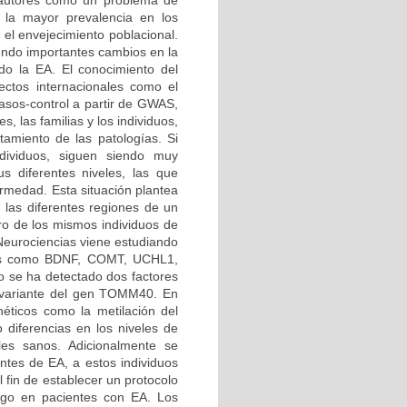
 autores como un problema de
 la mayor prevalencia en los
 el envejecimiento poblacional.
iendo importantes cambios en la
o la EA. El conocimiento del
ctos internacionales como el
os-control a partir de GWAS,
s, las familias y los individuos,
atamiento de las patologías. Si
ndividuos, siguen siendo muy
us diferentes niveles, las que
rmedad. Esta situación plantea
n las diferentes regiones de un
tro de los mismos individuos de
 Neurociencias viene estudiando
enes como BDNF, COMT, UCHL1,
se ha detectado dos factores
a variante del gen TOMM40. En
éticos como la metilación del
 diferencias en los niveles de
les sanos. Adicionalmente se
entes de EA, a estos individuos
 fin de establecer un protocolo
esgo en pacientes con EA. Los