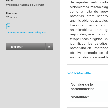
Lugar:
de agentes antimicro
Universidad Nacional de Colombia
aislamientos microbioló
como la falta de nuev
Duración:
bacterias gram negati
12 meses
antimicrobianos actuales 
literatura médica abu
antimicrobiana entre 
Descargar resultado de búsqueda
regionales, acentuando 
terapéuticas dirigidas. M
identifique los estudi
Regresar
bacteriana en Enterobac
obejtivo primario de d
antimicrobianos a nivel h
Convocatoria
Nombre de la
convocatoria:
Modalidad: