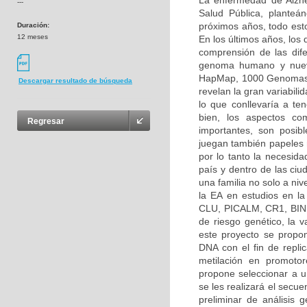
La enfermedad de Alzh
---
Salud Pública, planteá
próximos años, todo esto
Duración:
12 meses
En los últimos años, los
comprensión de las dif
genoma humano y nuevo
HapMap, 1000 Genomas, 
Descargar resultado de búsqueda
revelan la gran variabilid
lo que conllevaría a ten
bien, los aspectos co
Regresar
importantes, son posibl
juegan también papeles 
por lo tanto la necesida
país y dentro de las ciu
una familia no solo a ni
la EA en estudios en l
CLU, PICALM, CR1, BIN1
de riesgo genético, la
este proyecto se propon
DNA con el fin de repli
metilación en promoto
propone seleccionar a un
se les realizará el secu
preliminar de análisis