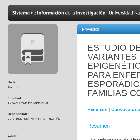
Proyectos
ESTUDIO D
VARIANTES
EPIGENÉTI
PARA ENFE
ESPORÁDIC
Sede:
Bogotá
FAMILIAS C
Facultad:
2- FACULTAD DE MEDICINA
Resumen
|
Convocatoria
Dependencia:
2- DEPARTAMENTO DE PEDIATRÍA
Resumen
Lugar: