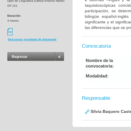
Dpto de Linguistica Edificio Antonio Nariño
taquistoscópicas conc
OF 221
participación, se dete
Duración:
bilingüe español-inglé
3 meses
significante y el signif
las diferencias que se p
Descargar resultado de búsqueda
Convocatoria
Regresar
Nombre de la
convocatoria:
Modalidad:
Responsable
Silvia Baquero Cast