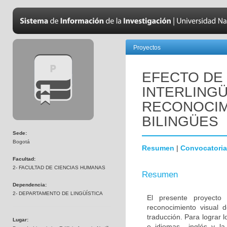
Proyectos
EFECTO DE 
INTERLINGÜ
RECONOCIM
BILINGÜES
Sede:
Bogotá
Resumen
|
Convocatoria
Facultad:
2- FACULTAD DE CIENCIAS HUMANAS
Resumen
Dependencia:
2- DEPARTAMENTO DE LINGÜÍSTICA
El presente proyecto 
reconocimiento visual
traducción. Para lograr l
Lugar:
e idiomas –inglés y la