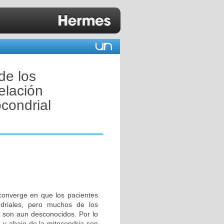
de los
elación
condrial
converge en que los pacientes
driales, pero muchos de los
 son aun desconocidos. Por lo
ba y abajo de la mitocondria son