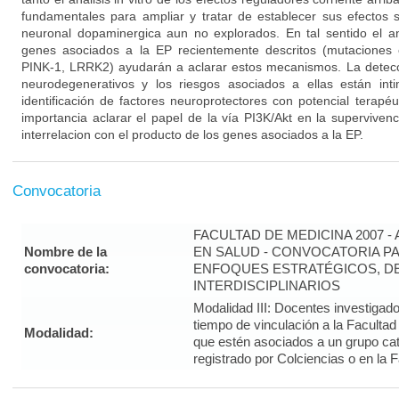
fundamentales para ampliar y tratar de establecer sus efectos s
neuronal dopaminergica aun no explorados. En tal sentido el an
genes asociados a la EP recientemente descritos (mutaciones e
PINK-1, LRRK2) ayudarán a aclarar estos mecanismos. La detec
neurodegenerativos y los riesgos asociados a ellas están int
identificación de factores neuroprotectores con potencial terapéut
importancia aclarar el papel de la vía PI3K/Akt en la superviven
interrelacion con el producto de los genes asociados a la EP.
Convocatoria
FACULTAD DE MEDICINA 2007 -
Nombre de la
EN SALUD - CONVOCATORIA PA
convocatoria:
ENFOQUES ESTRATÉGICOS, DE
INTERDISCIPLINARIOS
Modalidad III: Docentes investigad
tiempo de vinculación a la Faculta
Modalidad:
que estén asociados a un grupo cat
registrado por Colciencias o en la 