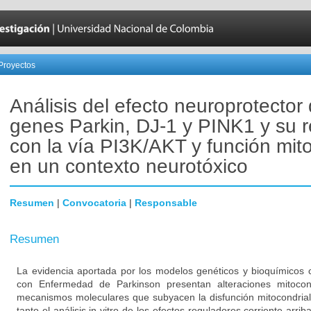
Proyectos
Análisis del efecto neuroprotector 
genes Parkin, DJ-1 y PINK1 y su r
con la vía PI3K/AKT y función mito
en un contexto neurotóxico
Resumen
|
Convocatoria
|
Responsable
Resumen
La evidencia aportada por los modelos genéticos y bioquímicos 
con Enfermedad de Parkinson presentan alteraciones mitocon
mecanismos moleculares que subyacen la disfunción mitocondrial
tanto el análisis in vitro de los efectos reguladores corriente arri