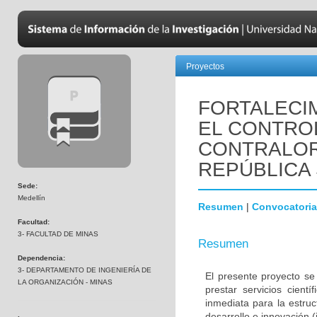
Proyectos
FORTALECIM
EL CONTROL
CONTRALOR
REPÚBLICA 
Sede:
Medellín
Resumen
|
Convocatoria
Facultad:
3- FACULTAD DE MINAS
Resumen
Dependencia:
3- DEPARTAMENTO DE INGENIERÍA DE
El presente proyecto se
LA ORGANIZACIÓN - MINAS
prestar servicios cientí
inmediata para la estruc
desarrollo e innovación (