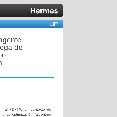
-agente
rega de
po
n
ión al PDPTW en contexto de
ma de optimización (algoritmo