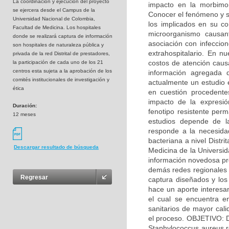
La coordinaciòn y ejecución del proyecto
impacto en la morbimo
se ejercera desde el Campus de la
Conocer el fenómeno y s
Universidad Nacional de Colombia,
los implicados en su co
Facultad de Medicina. Los hospitales
microorganismo causan
donde se realizará captura de información
asociación con infeccion
son hospitales de naturaleza pública y
extrahospitalario. En n
privada de la red Distrital de prestadores,
costos de atención causa
la participación de cada uno de los 21
centros esta sujeta a la aprobación de los
información agregada d
comités institucionales de investigación y
actualmente un estudio 
ética
en cuestión procedente
impacto de la expresió
Duración:
fenotipo resistente perm
12 meses
estudios depende de l
responde a la necesidad
bacteriana a nivel Distr
Descargar resultado de búsqueda
Medicina de la Universi
información novedosa pro
demás redes regionales d
Regresar
captura diseñados y los 
hace un aporte interesan
el cual se encuentra en
sanitarios de mayor cali
el proceso. OBJETIVO: D
Staphylococcus aureus re