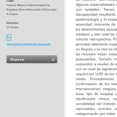
Lugar:
algunas especialidades 
Instituto Materno infantil Hospital de
son evitables. Tienen 
Engativa Clínica Reina Sofia Clínica Juan
discapacidad resultante
N Corpas
epidemiología y el impac
Duración:
severidad, momento de p
12 meses
los determinantes asocia
mediano y alto nivel de
cohorte retrospectiva. P
perinatal altamente espe
Descargar resultado de búsqueda
en Bogota y la otra en 
de inclusión haber esta
psiquiatritas. Tamaño 
Regresar
expuestos a niveles de a
con un nivel de signific
requerirían 1195 de los h
medio. Procedimiento:
confirmación de los eve
Intervenciones: ninguna
base, tipo de hospital,
clasificación clínica, 
sensibilidad del método
reportables, eventos r
categorizarán por edad, 