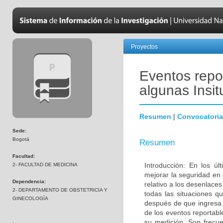
Proyectos
Eventos repor
algunas Insi
Resumen
|
Convocatoria
Sede:
Bogotá
Resumen
Facultad:
Introducción: En los úl
2- FACULTAD DE MEDICINA
mejorar la seguridad en 
Dependencia:
relativo a los desenlac
2- DEPARTAMENTO DE OBSTETRICIA Y
todas las situaciones q
GINECOLOGÍA
después de que ingresa a
de los eventos reportabl
su medición. Son frecu