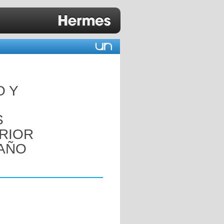
O Y
S
ERIOR
 AÑO