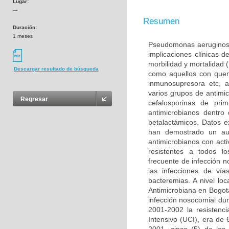
Lugar:
---
Resumen
Duración:
1 meses
Pseudomonas aeruginosa 
implicaciones clínicas 
morbilidad y mortalidad 
Descargar resultado de búsqueda
como aquellos con quem
inmunosupresora etc, a
varios grupos de antimic
Regresar
cefalosporinas de pr
antimicrobianos dentro
betalactámicos. Datos e
han demostrado un au
antimicrobianos con act
resistentes a todos l
frecuente de infección 
las infecciones de vía
bacteremias. A nivel lo
Antimicrobiana en Bogot
infección nosocomial du
2001-2002 la resistenc
Intensivo (UCI), era d