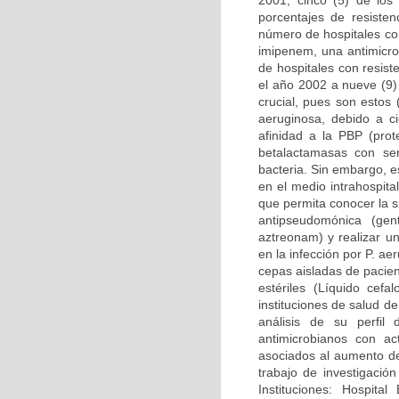
2001, cinco (5) de los
porcentajes de resiste
número de hospitales co
imipenem, una antimicro
de hospitales con resis
el año 2002 a nueve (9)
crucial, pues son estos
aeruginosa, debido a ci
afinidad a la PBP (prot
betalactamasas con se
bacteria. Sin embargo, 
en el medio intrahospital
que permita conocer la s
antipseudomónica (gent
aztreonam) y realizar un
en la infección por P. a
cepas aisladas de pacien
estériles (Líquido cefal
instituciones de salud 
análisis de su perfil
antimicrobianos con ac
asociados al aumento de
trabajo de investigació
Instituciones: Hospital