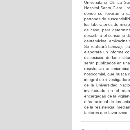
Universitario Clínica Sa
Hospital Santa Clara, I
donde se llevaran a ca
patrones de susceptibili
los laboratorios de micro
de caso, para determinar
describirá el consumo d
gentamicina, amikacina y
Se realizará tamizaje p
elaborará un informe con
disposición de las instit
serán publicados en una
resistencia antimicrobi
nosocomial, que busca co
integral de investigado
de la Universidad Naci
involucrado en el man
encargadas de la vigilanc
más racional de los ant
de la resistencia, media
factores que favorezcan 