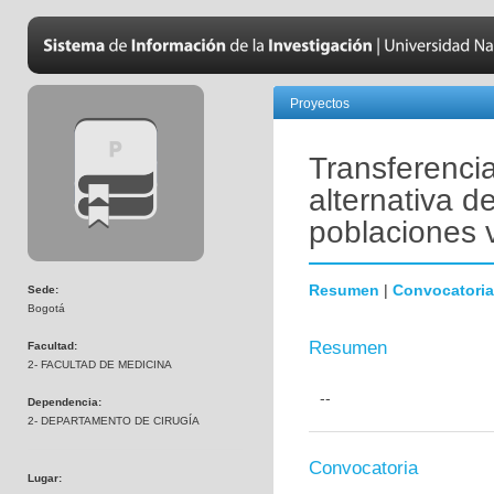
Proyectos
Transferenci
alternativa d
poblaciones 
Resumen
|
Convocatoria
Sede:
Bogotá
Resumen
Facultad:
2- FACULTAD DE MEDICINA
--
Dependencia:
2- DEPARTAMENTO DE CIRUGÍA
Convocatoria
Lugar: