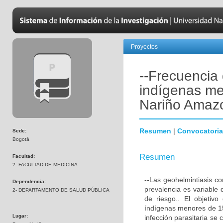
Proyectos
--Frecuencia 
indígenas me
Nariño Amaz
Resumen
|
Convocatoria
Sede:
Bogotá
Resumen
Facultad:
2- FACULTAD DE MEDICINA
--Las geohelmintiasis c
Dependencia:
prevalencia es variable 
2- DEPARTAMENTO DE SALUD PÚBLICA
de riesgo.. El objetiv
índígenas menores de 15
Lugar:
infección parasitaria se 