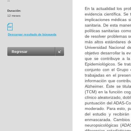
---
En la actualidad los p
Duración:
evidencia científica. Se
12 meses
implicaciones médicas s
sanitaria. De esta mane
políticas sanitarias co
Descargar resultado de búsqueda
de resolver problemas s
más altos estándares d
Universidad Nacional d
Regresar
objetivo desarrollar la e
que se contribuye a la
Epidemiológicos. Se tra
conjunto con el Grupo 
trabajadas en el presen
información que contrib
Alzheimer. Éste se titu
(TCM) en la función cogn
clínico aleatorizado, do
puntuación del ADAS-Cog
moderado. Para esto, pa
del estudio y recibirá
enmascarada. Cambios e
neuropsicológicas (ADA
diferencias estadística