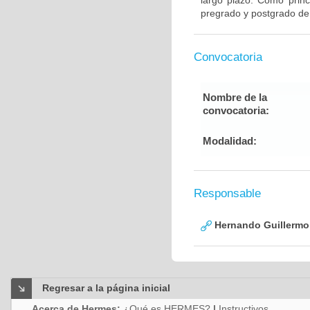
largo plazo. Como princ
pregrado y postgrado de
Convocatoria
Nombre de la
convocatoria:
Modalidad:
Responsable
Hernando Guillermo 
Regresar a la página inicial
Acerca de Hermes:
¿Qué es HERMES?
|
Instructivos