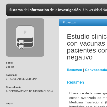
Proyectos
Estudio clíni
con vacunas 
pacientes co
negativo
Sede:
Bogotá
Resumen
|
Convocatoria
Facultad:
2- FACULTAD DE MEDICINA
Resumen
Dependencia:
2- DEPARTAMENTO DE MICROBIOLOGÍA
El avance de la investig
estado avanzado de met
Medicina Traslacional 
Lugar:
beneficios para el pacie