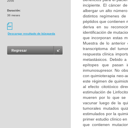
2056
incipiente. El cáncer 
albergar un alto número
Duración:
36 meses
distintos regímenes de
péptidos que contienen 
deriva en su reconoci
identificación de mutaci
Descargar resultado de búsqueda
que incorporan estas mu
Muestra de lo anterior
transcriptoma del tumo
Regresar
respuesta clínica impo
metastásicos. Debido a
epítopes que pasan i
inmunosupresor. No obst
con quimioterapia neo-a
este régimen de quimiote
al efecto citotóxico di
estimulación de Linfoci
mueren por lo que se 
vacunar luego de la qui
tumorales mutados quizá
estimulados por la quimi
primer estudio clínico 
que contienen mutacio