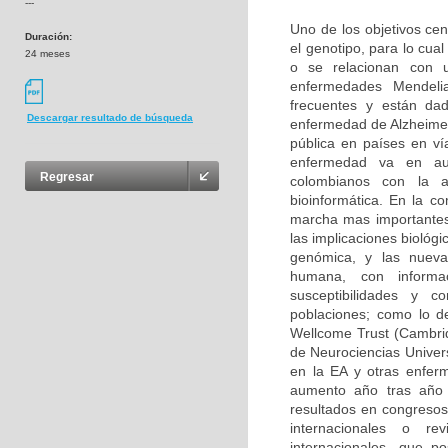
---
Uno de los objetivos cen
Duración:
el genotipo, para lo cu
24 meses
o se relacionan con u
enfermedades Mendeli
frecuentes y están da
Descargar resultado de búsqueda
enfermedad de Alzheimer
pública en países en ví
enfermedad va en aum
Regresar
colombianos con la 
bioinformática. En la c
marcha mas importantes
las implicaciones biológ
genómica, y las nuevas
humana, con informa
susceptibilidades y 
poblaciones; como lo d
Wellcome Trust (Cambri
de Neurociencias Univer
en la EA y otras enfer
aumento año tras año 
resultados en congresos 
internacionales o rev
internacionales, que p