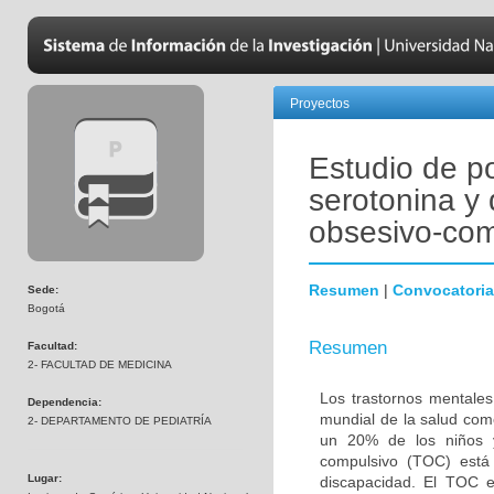
Proyectos
Estudio de p
serotonina y 
obsesivo-com
Resumen
|
Convocatoria
Sede:
Bogotá
Resumen
Facultad:
2- FACULTAD DE MEDICINA
Los trastornos mentales
Dependencia:
mundial de la salud com
2- DEPARTAMENTO DE PEDIATRÍA
un 20% de los niños y
compulsivo (TOC) está 
Lugar:
discapacidad. El TOC 