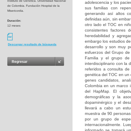
Instituto de Genética. Universidad Nacional
adolescencia y los pacie
de Colombia. Fundación Hospital de la
sus familias con reperc
Misericordia.
generando así altos co
definidas aún, sin embar
Duración:
otro lado el TOC en niñ
12 meses
consistentes factores d
heredabilidad y agregac
embargo los estudios de 
Descargar resultado de búsqueda
desarrollo y son muy p
esfuerzos del Grupo de 
Familia y el grupo de 
Regresar
interdisciplinario con la
referidos a consulta de 
genética del TOC en un c
genes candidatos, anal
Colombia en un marco ini
del HapMap. El objetiv
demográficas y la asoc
dopaminérgico y el desa
llevará a cabo un estu
muestra de 90 personas (
por un grupo de especi
internacionalmente. Lue
informado se tomará un