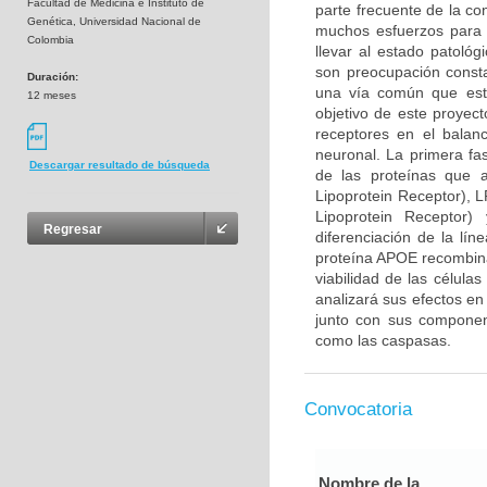
Facultad de Medicina e Instituto de
parte frecuente de la co
Genética, Universidad Nacional de
muchos esfuerzos para 
Colombia
llevar al estado patológ
son preocupación consta
Duración:
una vía común que esta
12 meses
objetivo de este proyec
receptores en el balan
neuronal. La primera fa
Descargar resultado de búsqueda
de las proteínas que 
Lipoprotein Receptor), 
Lipoprotein Receptor
Regresar
diferenciación de la lín
proteína APOE recombina
viabilidad de las célula
analizará sus efectos en
junto con sus component
como las caspasas.
Convocatoria
Nombre de la