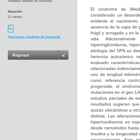
Pediatría Instituto de Genética
El síndrome de Wied
Duración:
considerado un desorde
12 meses
evidente al nacimiento
ausencia de la capa de 
frágil y arrugada y en 
Descargar resultado de búsqueda
vida. Adicionalment
hipertrigliciridemia, hi
etiología del SPN es de
Regresar
herencia autosómico r
evaluado característic
relacionadas indirectame
uno de longitud telomé
como referencia contr
progeroide, el síndrom
mutaciones en el gen LA
estudios parciales de e
resultados sugieren que
quizás ubicándose a otr
distinta. Las alteracion
hiperinsulinemia es es
desde nematodos hasta r
insulina y la longevida
envejecimiento. Este es