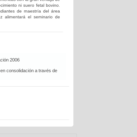
cimiento ni suero fetal bovino.
udiantes de maestría del área
z alimentará el seminario de
ación 2006
 en consolidación a través de