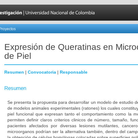
Proyectos
Expresión de Queratinas en Micr
de Piel
Resumen
|
Convocatoria
|
Responsable
Resumen
Se presenta la propuesta para desarrollar un modelo de estudio d
de modelos animales experimentales (ratones) los cuales constitu
piel funcional que expresan tanto el comportamiento como la mor
permiten definir claros criterios clinicos de número, tamaño, fu
pacientes afectados por diversas lesiones mutilantes, cancer
microorganos podrían ser la alternativa también, dentro del campo
la obtención de células homólogas colocadas sobre superficies pol