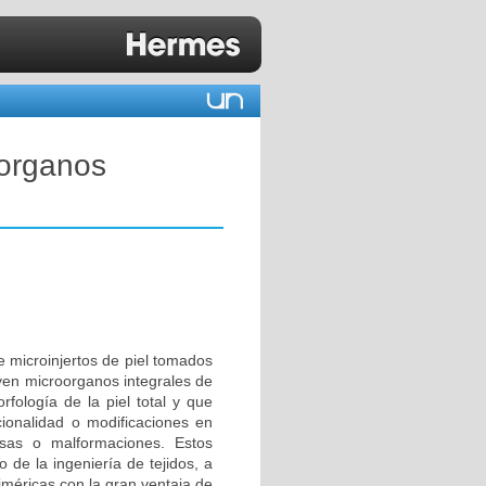
oorganos
e microinjertos de piel tomados
yen microorganos integrales de
fología de la piel total y que
ncionalidad o modificaciones en
osas o malformaciones. Estos
 de la ingeniería de tejidos, a
iméricas con la gran ventaja de