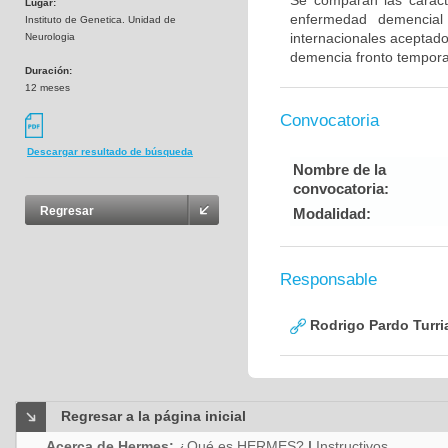
Se comparan las caracte
Lugar:
enfermedad demencial 
Instituto de Genetica. Unidad de
internacionales aceptad
Neurologia
demencia fronto tempora
Duración:
12 meses
Convocatoria
Descargar resultado de búsqueda
Nombre de la
convocatoria:
Regresar
Modalidad:
Responsable
Rodrigo Pardo Turri
Regresar a la página inicial
Acerca de Hermes:
¿Qué es HERMES?
|
Instructivos