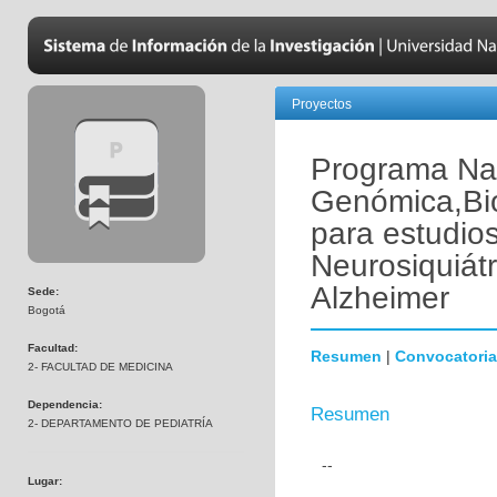
Proyectos
Programa Nac
Genómica,Bio
para estudio
Neurosiquiát
Alzheimer
Sede:
Bogotá
Facultad:
Resumen
|
Convocatoria
2- FACULTAD DE MEDICINA
Dependencia:
Resumen
2- DEPARTAMENTO DE PEDIATRÍA
--
Lugar: