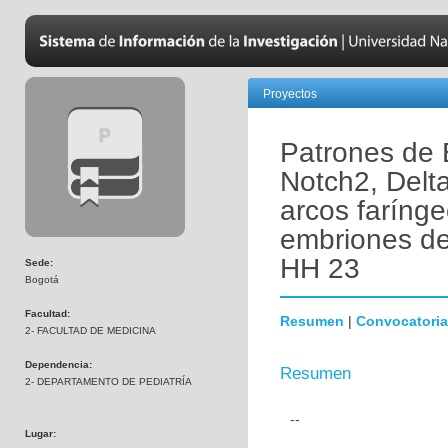
Proyectos
Patrones de 
Notch2, Delta
arcos farínge
embriones de
HH 23
Sede:
Bogotá
Facultad:
Resumen
|
Convocatoria
2- FACULTAD DE MEDICINA
Dependencia:
Resumen
2- DEPARTAMENTO DE PEDIATRÍA
--
Lugar: