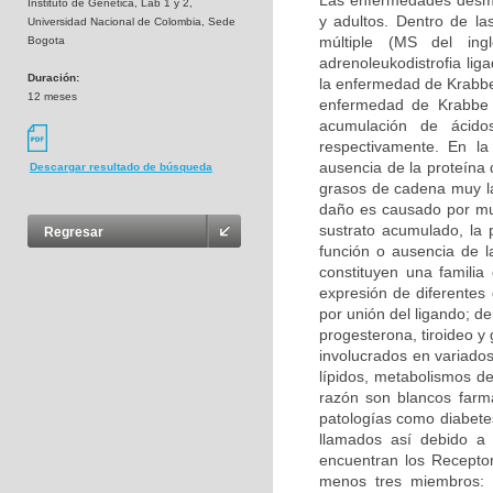
Las enfermedades desmie
Instituto de Genetica, Lab 1 y 2,
y adultos. Dentro de la
Universidad Nacional de Colombia, Sede
múltiple (MS del inglé
Bogota
adrenoleukodistrofia li
Duración:
la enfermedad de Krabbe 
12 meses
enfermedad de Krabbe s
acumulación de ácidos
respectivamente. En la
ausencia de la proteína 
Descargar resultado de búsqueda
grasos de cadena muy la
daño es causado por mu
sustrato acumulado, la 
Regresar
función o ausencia de 
constituyen una familia
expresión de diferentes
por unión del ligando; d
progesterona, tiroideo y
involucrados en variados
lípidos, metabolismos de
razón son blancos farma
patologías como diabetes
llamados así debido a 
encuentran los Receptor
menos tres miembros: 