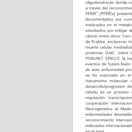
oligodendrocito donde n
a través del reconocimi
PPAR” (PPREs) presente
documentados por cump
implicados en el metabo
estudiados por mitigar l
cáncer entre otros. Con
de Krabbe, esclarecer l
muerte celular mediados 
proteínas GalC, sobre l
PI3K/AKT, ERK1/2, la reg
eventos de fusión-fisión
de esta enfermedad prob
se ha avanzado en el 
mecanismo molecular q
desarrollo/progresión 
celular es un proceso 
regulación transcripc
cooperación internacio
Neurogenetics at Medic
enfermedades desmielini
reconocimiento internaci
indexadas internacional
en el área.